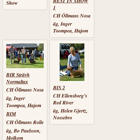
BEST IN SHOW
Show
1
CH Öllmans Nosa
äg, Inger
Toompea, Hajom
BIR Strävh
Normaltax
BIS 2
CH Öllmans Nosa
CH Ellensborg’s
äg, Inger
Red River
Toompea, Hajom
äg, Helen Gjertz,
BIM
Nossebro
CH Öllmans Rolle
äg, Bo Paulsson,
Molkom