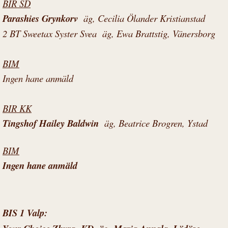
BIR SD
Parashies Grynkorv
äg, Cecilia Ölander Kristianstad
2 BT Sweetax Syster Svea äg, Ewa Brattstig, Vänersborg
BIM
Ingen hane anmäld
BIR KK
Tingshof Hailey Baldwin
äg, Beatrice Brogren, Ystad
BIM
Ingen hane anmäld
BIS 1 Valp: