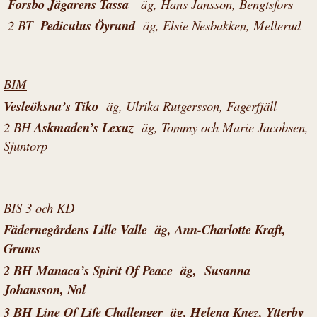
Forsbo Jägarens Tassa
äg, Hans Jansson, Bengtsfors
2 BT
Pediculus Öyrund
äg, Elsie Nesbakken, Mellerud
BIM
Vesleöksna’s Tiko
äg, Ulrika Rutgersson, Fagerfjäll
2 BH
Askmaden’s Lexuz
äg, Tommy och Marie Jacobsen,
Sjuntorp
BIS 3 och KD
Fädernegårdens Lille Valle
äg, Ann-Charlotte Kraft,
Grums
2 BH Manaca’s Spirit Of Peace äg, Susanna
Johansson, Nol
3 BH
Line Of Life Challenger
äg, Helena Knez, Ytterby