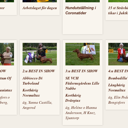
rer
Arbetslaget för dagen
15 st Strävh
Hundutställning i
tikar i Jakt
Coronatider
HOW
2:a BEST IN SHOW
3:a BEST IN SHOW
4:a BEST 
ntum Of
Abbiocco Di
SE VCH
Bombadilla’
Turboland
Fädernegårdens Lille
Långhårig
Nubbe
anintax
Korthårig
Normaltax
Normaltax
Korthårig
fors o
äg, Elin Ped
Dvärgtax
berg,
äg, Yanna Castilla,
Bengtsfors
Angered
äg, Heléne o Hanna
Andersson, H Knez,
Sjuntorp