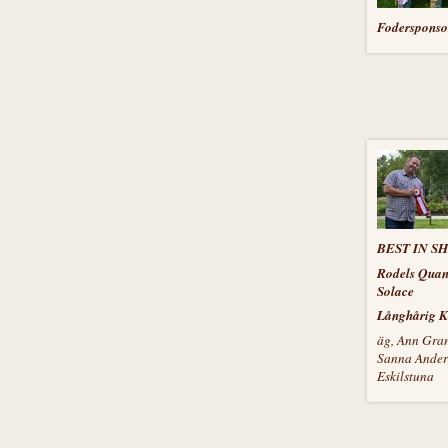
Fodersponso
BEST IN S
Rodels Qua
Solace
Långhårig K
äg, Ann Gran
Sanna Ander
Eskilstuna