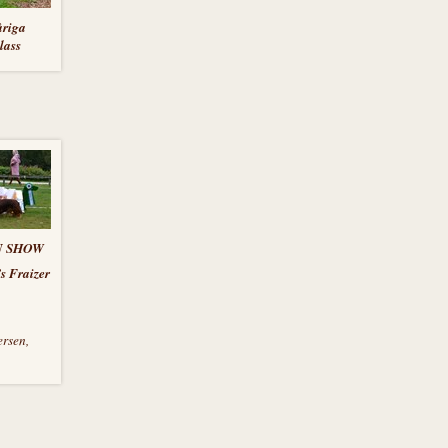
åriga
klass
IN SHOW
s Fraizer
ersen,